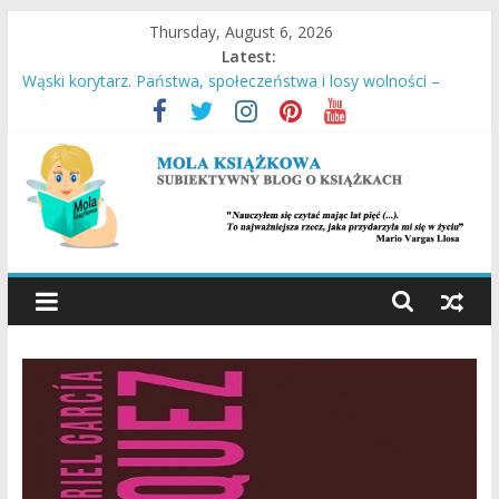
Skip
Thursday, August 6, 2026
to
Latest:
content
Wąski korytarz. Państwa, społeczeństwa i losy wolności –
Daron Acemoglu, James A. Robinson
Stara Słaboniowa i spiekładuchy – Joanna Łańcucka
Ucieczka z Sobiboru – Thomas Toivi Blatt
Empuzjon – Olga Tokarczuk
Miasto w chmurach – Antony Doerr
MOLA
KSIĄŻKOWA
SUBIEKTYWNY
BLOG
O
KSIĄŻKACH