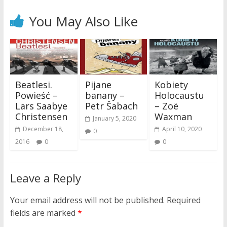
You May Also Like
Beatlesi.
Pijane
Kobiety
Powieść –
banany –
Holocaustu
Lars Saabye
Petr Šabach
– Zoë
Christensen
Waxman
January 5, 2020
December 18,
April 10, 2020
0
2016
0
0
Leave a Reply
Your email address will not be published.
Required
fields are marked
*