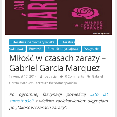
Literatura iberoamerykańska
Literatura
światowa
Powieść
Powieść obyczajowa
Wszystkie
Miłość w czasach zarazy –
Gabriel Garcia Marquez
August 17, 2014
patrycja
0 Comments
Gabriel
,
Garcia Marquez
literatura iberoamerykańska
Po ogromnej fascynacji powieścią
„Sto lat
samotności”
z wielkim zaciekawieniem sięgnęłam
po „Miłość w czasach zarazy”.