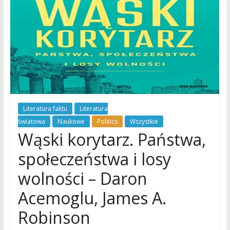
Literatura faktu
Literatura
światowa
Naukowe
Politics
Wszystkie
Wąski korytarz. Państwa,
społeczeństwa i losy
wolności – Daron
Acemoglu, James A.
Robinson