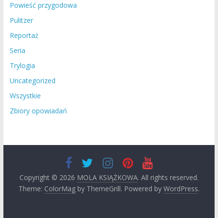
Powieść przygodowa
Pulitzer
Reportaż
Seria
Trylogia
Uncategorized
Wszystkie
Zbiory opowiadań
Copyright © 2026
MOLA KSIĄŻKOWA
. All rights reserved.
Theme:
ColorMag
by ThemeGrill. Powered by
WordPress
.