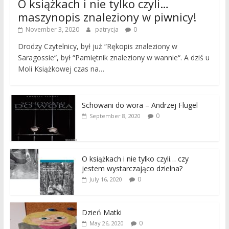
O książkach i nie tylko czyli…
maszynopis znaleziony w piwnicy!
November 3, 2020
patrycja
0
Drodzy Czytelnicy, był już “Rękopis znaleziony w
Saragossie“, był “Pamiętnik znaleziony w wannie“. A dziś u
Moli Książkowej czas na…
Schowani do wora – Andrzej Flügel
0
September 8, 2020
O książkach i nie tylko czyli… czy
jestem wystarczająco dzielna?
0
July 16, 2020
Dzień Matki
0
May 26, 2020