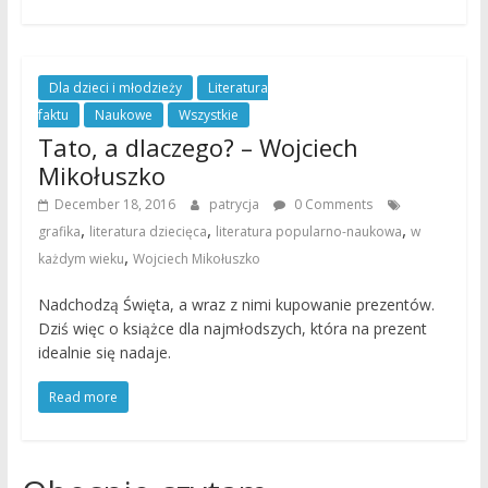
Dla dzieci i młodzieży
Literatura
faktu
Naukowe
Wszystkie
Tato, a dlaczego? – Wojciech
Mikołuszko
December 18, 2016
patrycja
0 Comments
,
,
,
grafika
literatura dziecięca
literatura popularno-naukowa
w
,
każdym wieku
Wojciech Mikołuszko
Nadchodzą Święta, a wraz z nimi kupowanie prezentów.
Dziś więc o książce dla najmłodszych, która na prezent
idealnie się nadaje.
Read more