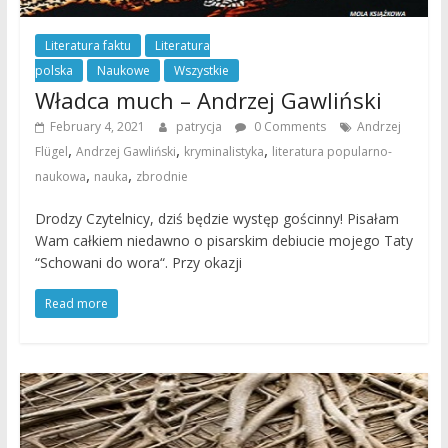
Literatura faktu
Literatura
polska
Naukowe
Wszystkie
Władca much – Andrzej Gawliński
February 4, 2021
patrycja
0 Comments
Andrzej
,
,
,
Flügel
Andrzej Gawliński
kryminalistyka
literatura popularno-
,
,
naukowa
nauka
zbrodnie
Drodzy Czytelnicy, dziś będzie występ gościnny! Pisałam
Wam całkiem niedawno o pisarskim debiucie mojego Taty
“Schowani do wora“. Przy okazji
Read more