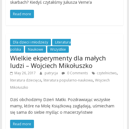
skarbach? Kiedyś czytaliśmy Juliusza Verne’a
Read more
Dla dzieci i młodzieży
Literatura
polska
Naukowe
Wszystkie
Wielkie ekperymenty dla małych
ludzi – Wojciech Mikołuszko
,
May 26, 2017
patrycja
0 Comments
czytelnictwo
,
,
literatura dziecięca
literatura popularno-naukowa
Wojciech
Mikołuszko
Dziś obchodzimy Dzień Matki. Pozdrawiając wszyskie
mamy, które na Molę Książkową zaglądają, uśmiecham
się sama do siebie myśląc o macierzyństwie
Read more