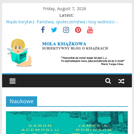
Skip
Friday, August 7, 2026
to
Latest:
content
Wąski korytarz. Państwa, społeczeństwa i losy wolności –
Daron Acemoglu, James A. Robinson
Stara Słaboniowa i spiekładuchy – Joanna Łańcucka
Ucieczka z Sobiboru – Thomas Toivi Blatt
Empuzjon – Olga Tokarczuk
Miasto w chmurach – Antony Doerr
MOLA
KSIĄŻKOWA
Naukowe
SUBIEKTYWNY
BLOG
O
KSIĄŻKACH