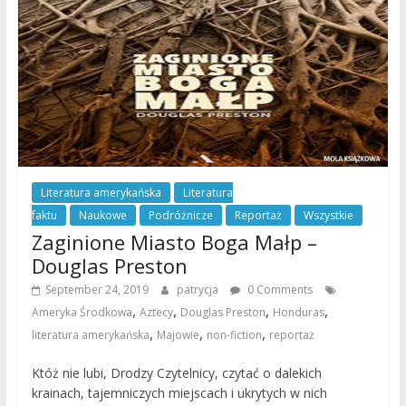
Literatura amerykańska
Literatura
faktu
Naukowe
Podróżnicze
Reportaż
Wszystkie
Zaginione Miasto Boga Małp –
Douglas Preston
September 24, 2019
patrycja
0 Comments
,
,
,
,
Ameryka Środkowa
Aztecy
Douglas Preston
Honduras
,
,
,
literatura amerykańska
Majowie
non-fiction
reportaż
Któż nie lubi, Drodzy Czytelnicy, czytać o dalekich
krainach, tajemniczych miejscach i ukrytych w nich