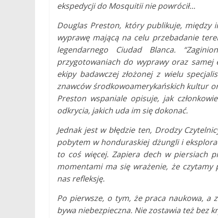
ekspedycji do Mosquitii nie powrócił…
Douglas Preston, który publikuje, między 
wyprawę mającą na celu przebadanie terenu M
legendarnego Ciudad Blanca. “Zagini
przygotowaniach do wyprawy oraz samej e
ekipy badawczej złożonej z wielu specjal
znawców środkowoamerykańskich kultur ora
Preston wspaniale opisuje, jak członkowie
odkrycia, jakich uda im się dokonać.
Jednak jest w błędzie ten, Drodzy Czytelnic
pobytem w honduraskiej dżungli i eksplora
to coś więcej. Zapiera dech w piersiach 
momentami ma się wrażenie, że czytamy p
nas refleksję.
Po pierwsze, o tym, że praca naukowa, a zw
bywa niebezpieczna. Nie zostawia też bez k