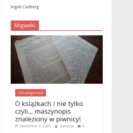
Ingrid Carlberg
Migawki
Uncategorized
O książkach i nie tylko
czyli… maszynopis
znaleziony w piwnicy!
November 3, 2020
patrycja
0