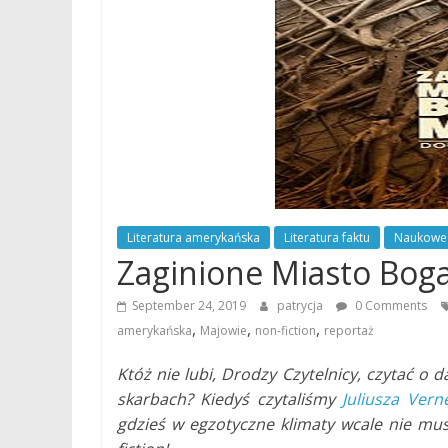
Literatura amerykańska
Literatura faktu
Naukowe
Zaginione Miasto Boga
September 24, 2019
patrycja
0 Comments
,
,
,
amerykańska
Majowie
non-fiction
reportaż
Któż nie lubi, Drodzy Czytelnicy, czytać o 
skarbach? Kiedyś czytaliśmy
Juliusza Vern
gdzieś w egzotyczne klimaty wcale nie mu