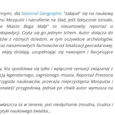
innymi, dla
National Geographic
“załapał” się na naukową
osquitii i natrafienie na ślad, jeśli faktycznie istniało,
one Miasto Boga Małp” to niesamowity reportaż o
kspedycji. Czyta się go jednym tchem. Autor dołącza do
istów z różnych dziedzin, w tym oczywiście archeologów,
z niesamowitych fachowców od lokalizacji georadarowej.
 ekipy działają, uzupełniając się nawzajem i fascynujące
y, kto spodziewa się tylko i wyłącznie sensacji związanej z
cją legendarnego, zaginionego miasta. Reportaż Prestona
przygoda naukowców, przeraża nieprzystępna Mosquitia i
owieść przygodową. Jednak po chwili autor wymusza na
łaszcza ta w terenie, jest niesłychanie żmudna, trudna i
rytyki naukowego światka…