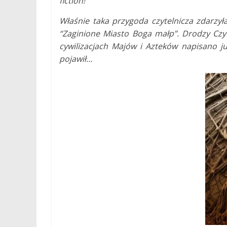
fiction!
Właśnie taka przygoda czytelnicza zdarzył
“Zaginione Miasto Boga małp”. Drodzy Czyt
cywilizacjach Majów i Azteków napisano j
pojawił…