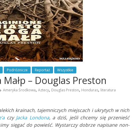
Podróżnicze
Reportaż
Wszystkie
 Małp – Douglas Preston
,
,
,
,
Ameryka Środkowa
Aztecy
Douglas Preston
Honduras
literatura
dalekich krainach, tajemniczych miejscach i ukrytych w nich
e’a
czy
Jacka Londona
, a dziś, jeśli chcemy się przenieść
simy sięgać do powieść. Wystarczy dobrze napisane non-