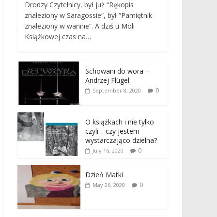
Drodzy Czytelnicy, był już “Rękopis
znaleziony w Saragossie“, był “Pamiętnik
znaleziony w wannie“. A dziś u Moli
Książkowej czas na…
Schowani do wora –
Andrzej Flügel
0
September 8, 2020
O książkach i nie tylko
czyli… czy jestem
wystarczająco dzielna?
0
July 16, 2020
Dzień Matki
0
May 26, 2020