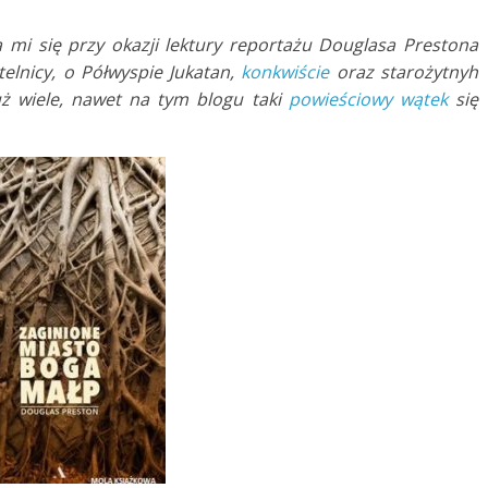
a mi się przy okazji lektury reportażu Douglasa Prestona
elnicy, o Półwyspie Jukatan,
k
onkwiście
oraz starożytnyh
uż wiele, nawet na tym blogu taki
powieściowy wątek
się