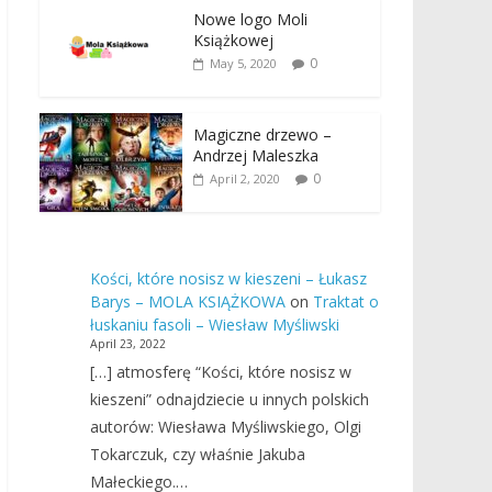
Nowe logo Moli
Książkowej
0
May 5, 2020
Magiczne drzewo –
Andrzej Maleszka
0
April 2, 2020
Kości, które nosisz w kieszeni – Łukasz
Barys – MOLA KSIĄŻKOWA
on
Traktat o
łuskaniu fasoli – Wiesław Myśliwski
April 23, 2022
[…] atmosferę “Kości, które nosisz w
kieszeni” odnajdziecie u innych polskich
autorów: Wiesława Myśliwskiego, Olgi
Tokarczuk, czy właśnie Jakuba
Małeckiego.…