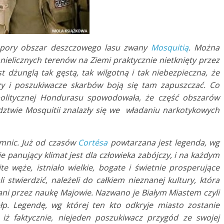
spory obszar deszczowego lasu zwany
Mosquitią
. Można
 nielicznych terenów na Ziemi praktycznie nietknięty przez
 dżunglą tak gęstą, tak wilgotną i tak niebezpieczna, że
y i poszukiwacze skarbów boją się tam zapuszczać. Co
ji politycznej Hondurasu spowodowała, że część obszarów
ztwie Mosquitii znalazły się we władaniu narkotykowych
emnic. Już od czasów
Cortésa
powtarzana jest legenda, wg
ie panujący klimat jest dla człowieka zabójczy, i na każdym
e węże, istniało wielkie, bogate i świetnie prosperujące
li stwierdzić, należeli do całkiem nieznanej kultury, która
ani przez naukę Majowie. Nazwano je Białym Miastem czyli
p. Legendę, wg której ten kto odkryje miasto zostanie
 iż faktycznie, niejeden poszukiwacz przygód ze swojej