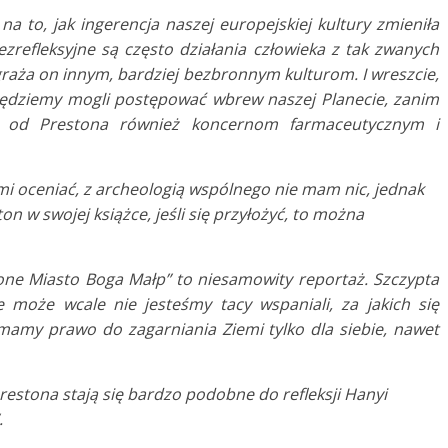
 to, jak ingerencja naszej europejskiej kultury zmieniła
refleksyjne są często działania człowieka z tak zwanych
graża on innym, bardziej bezbronnym kulturom. I wreszcie,
 będziemy mogli postępować wbrew naszej Planecie, zanim
ę od Prestona również koncernom farmaceutycznym i
 mi oceniać, z archeologią wspólnego nie mam nic, jednak
on w swojej książce, jeśli się przyłożyć, to można
ione Miasto Boga Małp” to niesamowity reportaż. Szczypta
e może wcale nie jesteśmy tacy wspaniali, za jakich się
mamy prawo do zagarniania Ziemi tylko dla siebie, nawet
estona stają się bardzo podobne do refleksji Hanyi
.