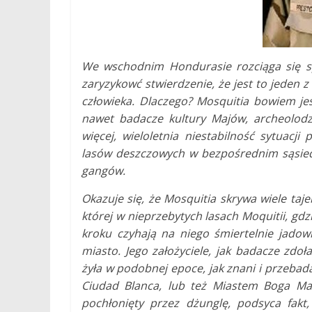
We wschodnim Hondurasie rozciąga się 
zaryzykowć stwierdzenie, że jest to jeden z
człowieka. Dlaczego? Mosquitia bowiem jest
nawet badacze kultury Majów, archeolodz
więcej, wieloletnia niestabilność sytuac
lasów deszczowych w bezpośrednim sąsied
gangów.
Okazuje się, że Mosquitia skrywa wiele taj
której w nieprzebytych lasach Moquitii, gdz
kroku czyhają na niego śmiertelnie jadowit
miasto. Jego założyciele, jak badacze zdoła
żyła w podobnej epoce, jak znani i przebad
Ciudad Blanca, lub też Miastem Boga Mał
pochłonięty przez dżunglę, podsyca fakt,