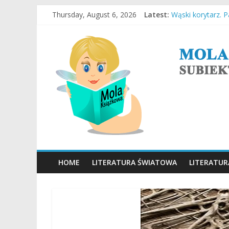
Skip
Thursday, August 6, 2026
Latest:
Wąski korytarz. 
to
Stara Słaboniowa
content
MOLA
Ucieczka z Sobib
Empuzjon – Olga
Miasto w chmura
KSIĄŻKOWA
SUBIEKTYWNY
BLOG
O
KSIĄŻKACH
HOME
LITERATURA ŚWIATOWA
LITERATUR