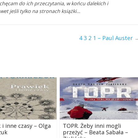
achęcam do ich przeczytania, w końcu dalekich i
et jeśli tylko na stronach książki…
4 3 2 1 – Paul Auster
 i inne czasy – Olga
TOPR. Żeby inni mogli
zuk
przeżyć – Beata Sabała –