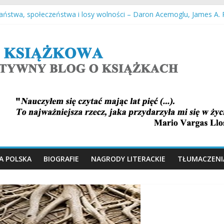
Państwa, społeczeństwa i losy wolności – Daron Acemoglu, James A.
 i spiekładuchy – Joanna Łańcucka
oru – Thomas Toivi Blatt
 Tokarczuk
ch – Antony Doerr
A POLSKA
BIOGRAFIE
NAGRODY LITERACKIE
TŁUMACZENI