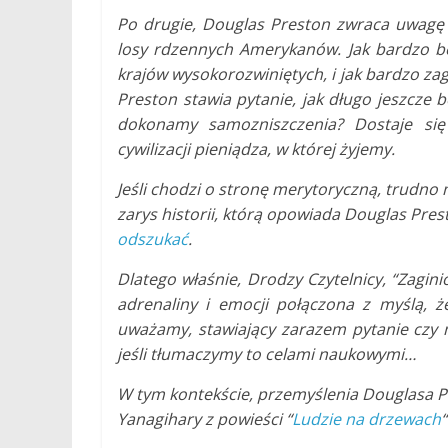
Po drugie, Douglas Preston zwraca uwagę na
losy rdzennych Amerykanów. Jak bardzo bez
krajów wysokorozwiniętych, i jak bardzo za
Preston stawia pytanie, jak długo jeszcze
dokonamy samozniszczenia? Dostaje si
cywilizacji pieniądza, w której żyjemy.
Jeśli chodzi o stronę merytoryczną, trudno
zarys historii, którą opowiada Douglas Prest
odszukać
.
Dlatego właśnie, Drodzy Czytelnicy, “Zagin
adrenaliny i emocji połączona z myślą, ż
uważamy, stawiający zarazem pytanie czy 
jeśli tłumaczymy to celami naukowymi…
W tym kontekście, przemyślenia Douglasa Pr
Yanagihary z powieści “
Ludzie na drzewach
“