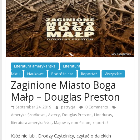
Literatura amerykańska
Literatura
faktu
Naukowe
Podróżnicze
Reportaż
Wszystkie
Zaginione Miasto Boga
Małp – Douglas Preston
September 24, 2019
patrycja
0 Comments
,
,
,
,
Ameryka Środkowa
Aztecy
Douglas Preston
Honduras
,
,
,
literatura amerykańska
Majowie
non-fiction
reportaż
Któż nie lubi, Drodzy Czytelnicy, czytać o dalekich