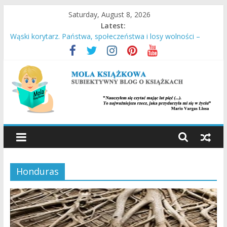
Skip
Saturday, August 8, 2026
to
Latest:
content
Wąski korytarz. Państwa, społeczeństwa i losy wolności –
Daron Acemoglu, James A. Robinson
Stara Słaboniowa i spiekładuchy – Joanna Łańcucka
Ucieczka z Sobiboru – Thomas Toivi Blatt
Empuzjon – Olga Tokarczuk
Miasto w chmurach – Antony Doerr
MOLA
KSIĄŻKOWA
Honduras
SUBIEKTYWNY
BLOG
O
KSIĄŻKACH