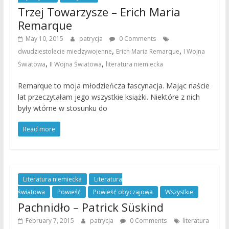
Trzej Towarzysze – Erich Maria
Remarque
May 10, 2015
patrycja
0 Comments
,
,
dwudziestolecie miedzywojenne
Erich Maria Remarque
I Wojna
,
,
Światowa
II Wojna Światowa
literatura niemiecka
Remarque to moja młodzieńcza fascynacja. Mając naście
lat przeczytałam jego wszystkie książki. Niektóre z nich
były wtórne w stosunku do
Read more
Literatura niemiecka
Literatura
światowa
Powieść
Powieść obyczajowa
Wszystkie
Pachnidło – Patrick Süskind
February 7, 2015
patrycja
0 Comments
literatura