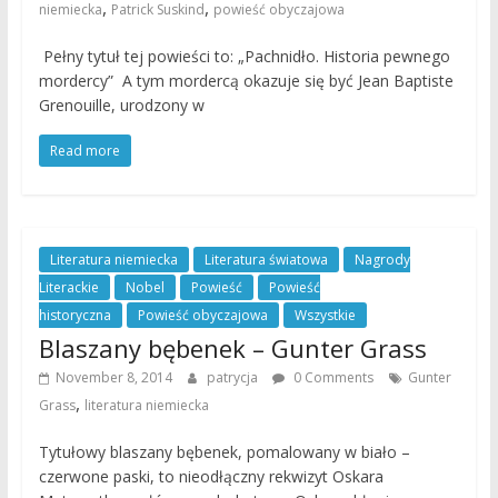
,
,
niemiecka
Patrick Suskind
powieść obyczajowa
Pełny tytuł tej powieści to: „Pachnidło. Historia pewnego
mordercy” A tym mordercą okazuje się być Jean Baptiste
Grenouille, urodzony w
Read more
Literatura niemiecka
Literatura światowa
Nagrody
Literackie
Nobel
Powieść
Powieść
historyczna
Powieść obyczajowa
Wszystkie
Blaszany bębenek – Gunter Grass
November 8, 2014
patrycja
0 Comments
Gunter
,
Grass
literatura niemiecka
Tytułowy blaszany bębenek, pomalowany w biało –
czerwone paski, to nieodłączny rekwizyt Oskara