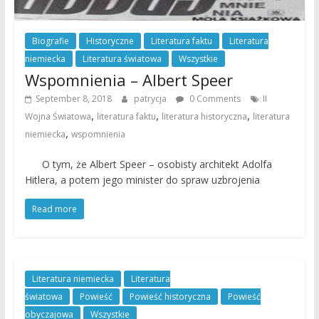
Biografie
Historyczne
Literatura faktu
Literatura
niemiecka
Literatura światowa
Wszystkie
Wspomnienia – Albert Speer
September 8, 2018
patrycja
0 Comments
II
,
,
,
Wojna Światowa
literatura faktu
literatura historyczna
literatura
,
niemiecka
wspomnienia
O tym, że Albert Speer – osobisty architekt Adolfa
Hitlera, a potem jego minister do spraw uzbrojenia
Read more
Literatura niemiecka
Literatura
światowa
Powieść
Powieść historyczna
Powieść
obyczajowa
Wszystkie