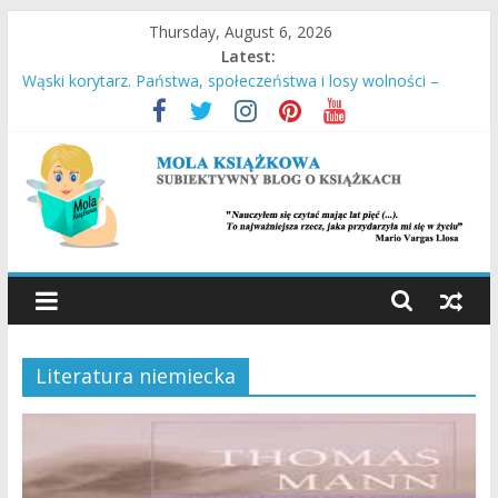
Skip
Thursday, August 6, 2026
to
Latest:
content
Wąski korytarz. Państwa, społeczeństwa i losy wolności –
Daron Acemoglu, James A. Robinson
Stara Słaboniowa i spiekładuchy – Joanna Łańcucka
Ucieczka z Sobiboru – Thomas Toivi Blatt
Empuzjon – Olga Tokarczuk
Miasto w chmurach – Antony Doerr
MOLA
KSIĄŻKOWA
Literatura niemiecka
SUBIEKTYWNY
BLOG
O
KSIĄŻKACH