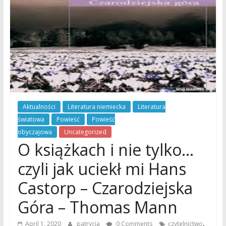
Aktualności
Literatura niemiecka
Literatura
światowa
Powieść
Powieść
obyczajowa
Uncategorized
O książkach i nie tylko…
czyli jak uciekł mi Hans
Castorp – Czarodziejska
Góra – Thomas Mann
,
April 1, 2020
patrycja
0 Comments
czytelnictwo