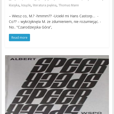
,
,
,
klasyka
książki
literatura piękna
Thomas Mann
– Wiesz co, M.? -hmmm?? -Uciekł mi Hans Castorp… -
Co?? – wykrzyknęła M. ze zdumieniem, nie rozumiejąc. -
No.. “Czarodziejska Góra”,
Read more