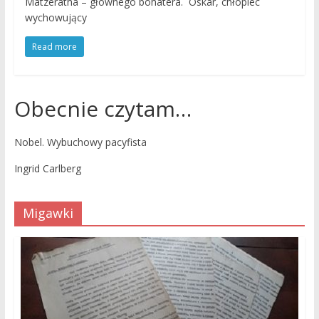
Matzeratha – głównego bohatera. Oskar, chłopiec
wychowujący
Read more
Obecnie czytam…
Nobel. Wybuchowy pacyfista
Ingrid Carlberg
Migawki