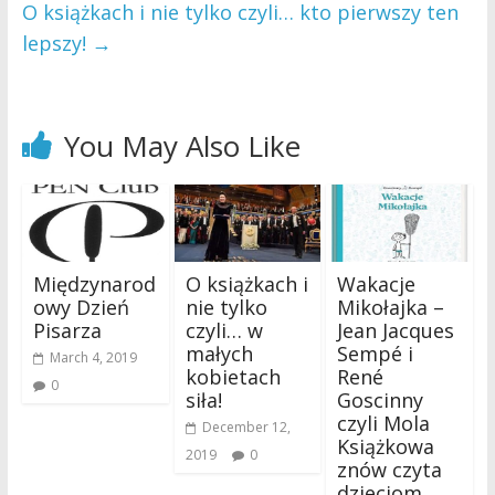
O książkach i nie tylko czyli… kto pierwszy ten
lepszy!
→
You May Also Like
Międzynarod
O książkach i
Wakacje
owy Dzień
nie tylko
Mikołajka –
Pisarza
czyli… w
Jean Jacques
małych
Sempé i
March 4, 2019
kobietach
René
0
siła!
Goscinny
czyli Mola
December 12,
Książkowa
2019
0
znów czyta
dzieciom