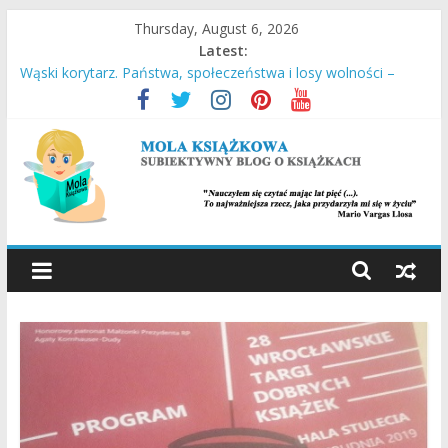
Skip
Thursday, August 6, 2026
to
Latest:
content
Wąski korytarz. Państwa, społeczeństwa i losy wolności –
Daron Acemoglu, James A. Robinson
Stara Słaboniowa i spiekładuchy – Joanna Łańcucka
Ucieczka z Sobiboru – Thomas Toivi Blatt
Empuzjon – Olga Tokarczuk
Miasto w chmurach – Antony Doerr
MOLA
KSIĄŻKOWA
SUBIEKTYWNY
BLOG
O
KSIĄŻKACH