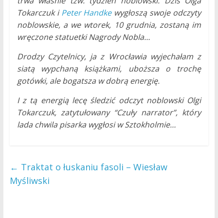
trwa właśnie tzw. tydzień noblowski. Dziś Olga
Tokarczuk i
Peter Handke
wygłoszą swoje odczyty
noblowskie, a we wtorek, 10 grudnia, zostaną im
wręczone statuetki Nagrody Nobla…
Drodzy Czytelnicy, ja z Wrocławia wyjechałam z
siatą wypchaną książkami, uboższa o trochę
gotówki, ale bogatsza w dobrą energię.
I z tą energią lecę śledzić odczyt noblowski Olgi
Tokarczuk, zatytułowany “Czuły narrator”, który
lada chwila pisarka wygłosi w Sztokholmie…
←
Traktat o łuskaniu fasoli – Wiesław
Myśliwski