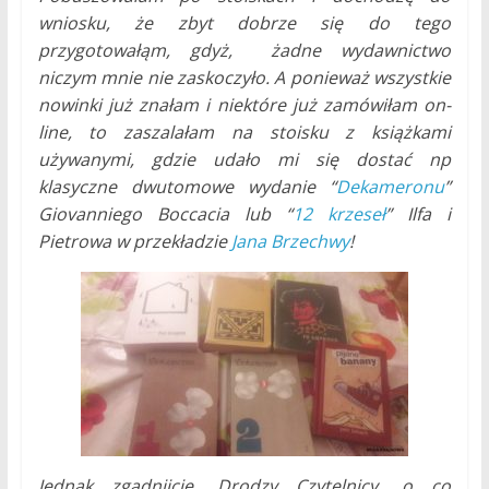
wniosku, że zbyt dobrze się do tego
przygotowałąm, gdyż, żadne wydawnictwo
niczym mnie nie zaskoczyło. A ponieważ wszystkie
nowinki już znałam i niektóre już zamówiłam on-
line, to zaszalałam na stoisku z książkami
używanymi, gdzie udało mi się dostać np
klasyczne dwutomowe wydanie “
Dekameronu
”
Giovanniego Boccacia lub “
12 krzeseł
” Ilfa i
Pietrowa w przekładzie
Jana Brzechwy
!
Jednak zgadnijcie, Drodzy Czytelnicy, o co