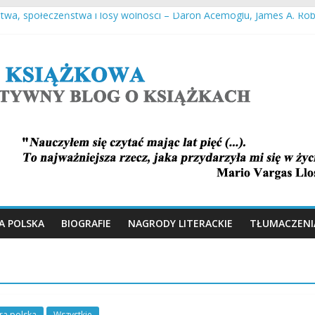
stwa, społeczeństwa i losy wolności – Daron Acemoglu, James A. Ro
spiekładuchy – Joanna Łańcucka
 – Thomas Toivi Blatt
karczuk
– Antony Doerr
A POLSKA
BIOGRAFIE
NAGRODY LITERACKIE
TŁUMACZENI
ura polska
Wszystkie