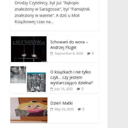
Drodzy Czytelnicy, był już “Rękopis
znaleziony w Saragossie“, był “Pamiętnik
znaleziony w wannie“. A dziś u Moli
Książkowej czas na…
Schowani do wora –
Andrzej Flügel
0
September 8, 2020
O książkach i nie tylko
czyli… czy jestem
wystarczająco dzielna?
0
July 16, 2020
Dzień Matki
0
May 26, 2020