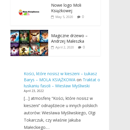
Nowe logo Moli
Książkowej
0
May 5, 2020
Magiczne drzewo –
Andrzej Maleszka
0
April 2, 2020
Kości, które nosisz w kieszeni – Łukasz
Barys – MOLA KSIĄŻKOWA
on
Traktat o
łuskaniu fasoli – Wiesław Myśliwski
April 23, 2022
[…] atmosferę “Kości, które nosisz w
kieszeni” odnajdziecie u innych polskich
autorów: Wiesława Myśliwskiego, Olgi
Tokarczuk, czy właśnie Jakuba
Małeckiego.…