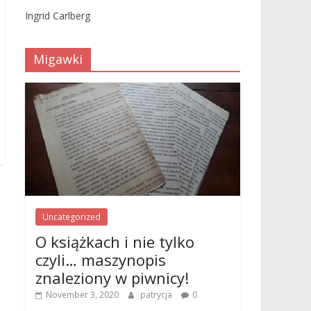
Ingrid Carlberg
Migawki
Uncategorized
O książkach i nie tylko
czyli… maszynopis
znaleziony w piwnicy!
November 3, 2020
patrycja
0