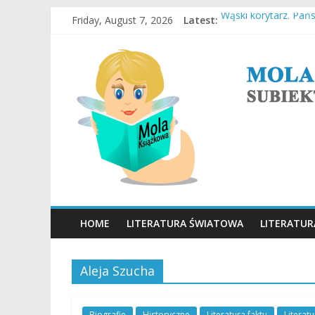
Skip
Friday, August 7, 2026
Latest:
Wąski korytarz. Pań
to
Stara Słaboniowa i 
content
MOLA
Ucieczka z Sobiboru
Empuzjon – Olga To
Miasto w chmurach 
KSIĄŻKOWA
SUBIEKTYWNY
BLOG
O
KSIĄŻKACH
HOME
LITERATURA ŚWIATOWA
LITERATUR
Aleja Szucha
Biografie
Historyczne
Literatura faktu
Literat