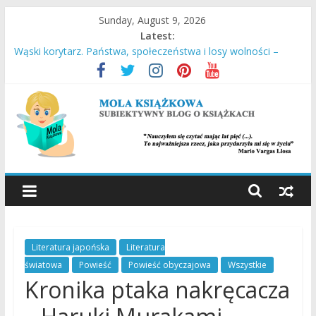
Skip
Sunday, August 9, 2026
to
Latest:
content
Wąski korytarz. Państwa, społeczeństwa i losy wolności –
Daron Acemoglu, James A. Robinson
Stara Słaboniowa i spiekładuchy – Joanna Łańcucka
Ucieczka z Sobiboru – Thomas Toivi Blatt
Empuzjon – Olga Tokarczuk
Miasto w chmurach – Antony Doerr
MOLA
KSIĄŻKOWA
SUBIEKTYWNY
Literatura japońska
Literatura
BLOG
światowa
Powieść
Powieść obyczajowa
Wszystkie
O
Kronika ptaka nakręcacza
KSIĄŻKACH