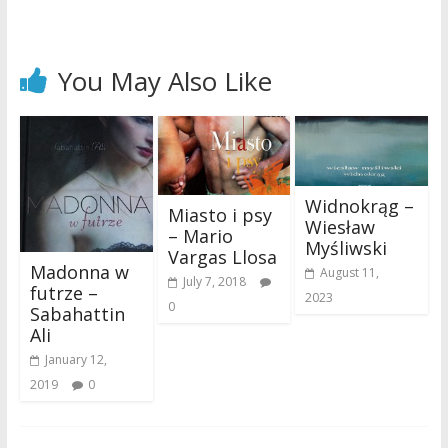
You May Also Like
Widnokrąg –
Miasto i psy
Wiesław
– Mario
Myśliwski
Vargas Llosa
Madonna w
August 11,
July 7, 2018
futrze –
2023
0
Sabahattin
Ali
January 12,
2019
0