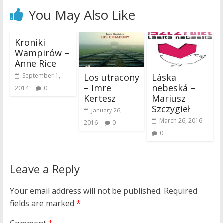
You May Also Like
Kroniki
Wampirów –
Anne Rice
Los utracony
Láska
September 1,
– Imre
nebeská –
2014
0
Kertesz
Mariusz
Szczygieł
January 26,
March 26, 2016
2016
0
0
Leave a Reply
Your email address will not be published.
Required
fields are marked
*