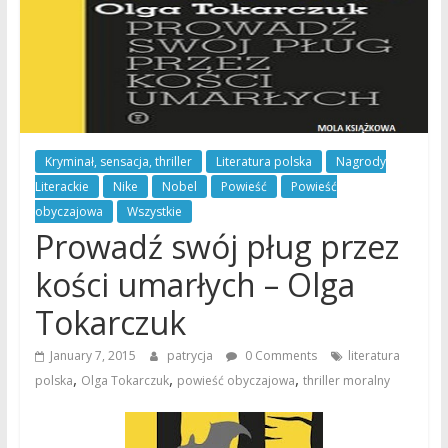
Kryminał, sensacja, thriller
Literatura polska
Nagrody
Literackie
Nike
Nobel
Powieść
Powieść
obyczajowa
Wszystkie
Prowadź swój pług przez
kości umarłych – Olga
Tokarczuk
January 7, 2015
patrycja
0 Comments
literatura
,
,
,
polska
Olga Tokarczuk
powieść obyczajowa
thriller moralny