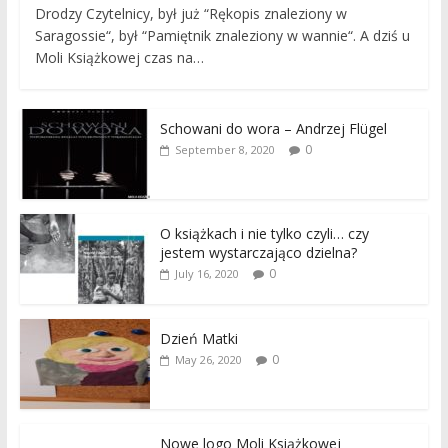
Drodzy Czytelnicy, był już “Rękopis znaleziony w
Saragossie“, był “Pamiętnik znaleziony w wannie“. A dziś u
Moli Książkowej czas na…
Schowani do wora – Andrzej Flügel
0
September 8, 2020
O książkach i nie tylko czyli… czy
jestem wystarczająco dzielna?
0
July 16, 2020
Dzień Matki
0
May 26, 2020
Nowe logo Moli Książkowej