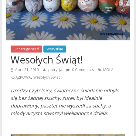
Uncategorized
Wszystkie
Wesołych Świąt!
April 21, 2019
patrycja
0 Comments
MOLA
,
KSIĄŻKOWA
Wesołych Świąt
Drodzy Czytelnicy, świąteczne śniadanie odbyło
się bez żadnej skuchy: żurek był idealnie
doprawiony, pasztet nie wyszedł za suchy, a
młody artysta stworzył wielkanocne dzieła: