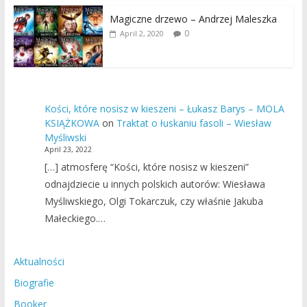
Magiczne drzewo – Andrzej Maleszka
0
April 2, 2020
Kości, które nosisz w kieszeni – Łukasz Barys – MOLA
KSIĄŻKOWA
on
Traktat o łuskaniu fasoli – Wiesław
Myśliwski
April 23, 2022
[…] atmosferę “Kości, które nosisz w kieszeni”
odnajdziecie u innych polskich autorów: Wiesława
Myśliwskiego, Olgi Tokarczuk, czy właśnie Jakuba
Małeckiego.…
Aktualności
Biografie
Booker