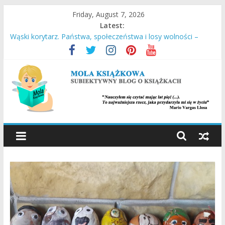
Skip
Friday, August 7, 2026
to
Latest:
content
Wąski korytarz. Państwa, społeczeństwa i losy wolności –
Daron Acemoglu, James A. Robinson
Stara Słaboniowa i spiekładuchy – Joanna Łańcucka
Ucieczka z Sobiboru – Thomas Toivi Blatt
Empuzjon – Olga Tokarczuk
Miasto w chmurach – Antony Doerr
MOLA
KSIĄŻKOWA
SUBIEKTYWNY
BLOG
O
KSIĄŻKACH