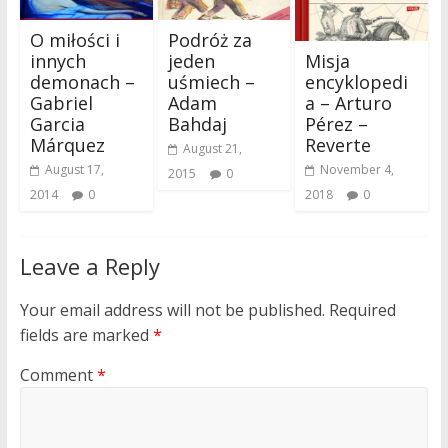
O miłości i
Podróż za
Misja
innych
jeden
encyklopedi
demonach –
uśmiech –
a – Arturo
Gabriel
Adam
Pérez –
Garcia
Bahdaj
Reverte
Márquez
August 21,
November 4,
August 17,
2015
0
2018
0
2014
0
Leave a Reply
Your email address will not be published.
Required
fields are marked
*
Comment
*