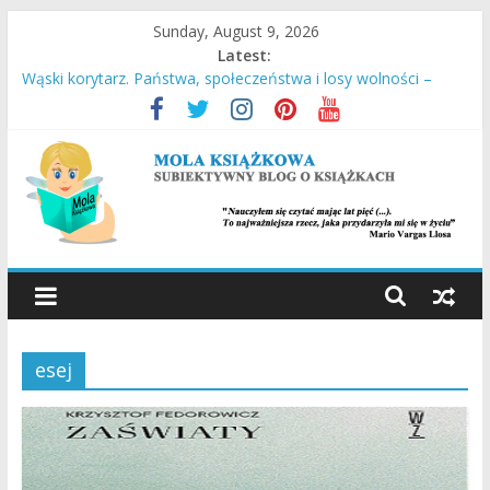
Skip
Sunday, August 9, 2026
to
Latest:
content
Wąski korytarz. Państwa, społeczeństwa i losy wolności –
Daron Acemoglu, James A. Robinson
Stara Słaboniowa i spiekładuchy – Joanna Łańcucka
Ucieczka z Sobiboru – Thomas Toivi Blatt
Empuzjon – Olga Tokarczuk
Miasto w chmurach – Antony Doerr
MOLA
KSIĄŻKOWA
esej
SUBIEKTYWNY
BLOG
O
KSIĄŻKACH