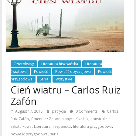
Czteroksiąg
Literatura hiszpańska
Literatura
światowa
Powieść
Powieść obyczajowa
Powieść
przygodowa
Seria
Wszystkie
Cień wiatru – Carlos Ruiz
Zafón
August 17, 2018
patrycja
0 Comments
Carlos
,
,
Ruiz Zafón
Cmentarz Zapomnianych Książek
konstrukcja
,
,
,
szkatułkowa
Literatura hiszpańska
literatura przygodowa
,
powieść przygodowa
seria