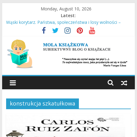
Skip
Monday, August 10, 2026
to
Latest:
content
Wąski korytarz. Państwa, społeczeństwa i losy wolności –
Daron Acemoglu, James A. Robinson
Stara Słaboniowa i spiekładuchy – Joanna Łańcucka
Ucieczka z Sobiboru – Thomas Toivi Blatt
Empuzjon – Olga Tokarczuk
Miasto w chmurach – Antony Doerr
MOLA
KSIĄŻKOWA
konstrukcja szkatułkowa
SUBIEKTYWNY
BLOG
O
KSIĄŻKACH