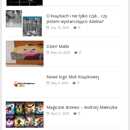
O książkach i nie tylko czyli… czy
jestem wystarczająco dzielna?
0
July 16, 2020
Dzień Matki
0
May 26, 2020
Nowe logo Moli Książkowej
0
May 5, 2020
Magiczne drzewo – Andrzej Maleszka
0
April 2, 2020