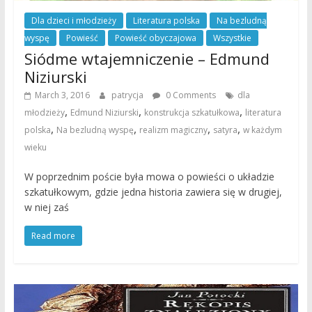
Dla dzieci i młodzieży
Literatura polska
Na bezludną
wyspę
Powieść
Powieść obyczajowa
Wszystkie
Siódme wtajemniczenie – Edmund
Niziurski
March 3, 2016
patrycja
0 Comments
dla
,
,
,
młodzieży
Edmund Niziurski
konstrukcja szkatułkowa
literatura
,
,
,
,
polska
Na bezludną wyspę
realizm magiczny
satyra
w każdym
wieku
W poprzednim poście była mowa o powieści o układzie
szkatułkowym, gdzie jedna historia zawiera się w drugiej,
w niej zaś
Read more