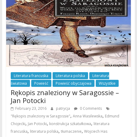
Literatura francuska
Literatura polska
Literatura
światowa
Powieść
Powieść obyczajowa
Wszystkie
Rękopis znaleziony w Saragossie –
Jan Potocki
February 23, 2016
patrycja
0 Comments
,
,
"Rękopis znaleziony w Saragossie"
Anna Wasilewska
Edmund
,
,
,
Chojecki
Jan Potocki
konstrukcja szkatułkowa
literatura
,
,
,
francuska
literatura polska
tłumaczenie
Wojciech Has