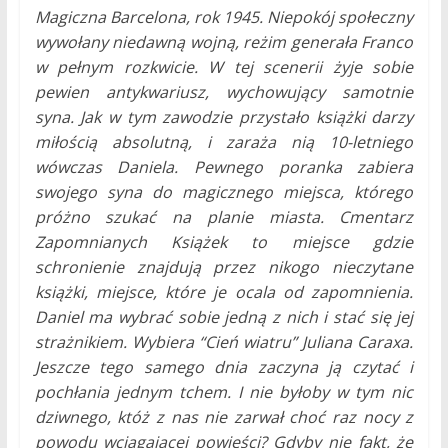
Magiczna Barcelona, rok 1945. Niepokój społeczny
wywołany niedawną wojną, reżim generała Franco
w pełnym rozkwicie. W tej scenerii żyje sobie
pewien antykwariusz, wychowujący samotnie
syna. Jak w tym zawodzie przystało książki darzy
miłością absolutną, i zaraża nią 10-letniego
wówczas Daniela. Pewnego poranka zabiera
swojego syna do magicznego miejsca, którego
próżno szukać na planie miasta. Cmentarz
Zapomnianych Książek to miejsce gdzie
schronienie znajdują przez nikogo nieczytane
książki, miejsce, które je ocala od zapomnienia.
Daniel ma wybrać sobie jedną z nich i stać się jej
strażnikiem. Wybiera “Cień wiatru” Juliana Caraxa.
Jeszcze tego samego dnia zaczyna ją czytać i
pochłania jednym tchem. I nie byłoby w tym nic
dziwnego, któż z nas nie zarwał choć raz nocy z
powodu wciągającej powieści? Gdyby nie fakt, że