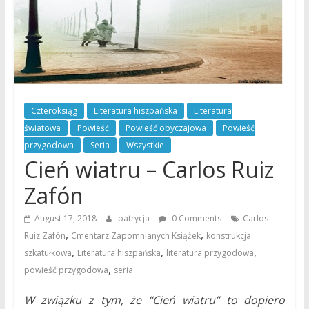
Czteroksiąg
Literatura hiszpańska
Literatura
światowa
Powieść
Powieść obyczajowa
Powieść
przygodowa
Seria
Wszystkie
Cień wiatru – Carlos Ruiz
Zafón
August 17, 2018
patrycja
0 Comments
Carlos
,
,
Ruiz Zafón
Cmentarz Zapomnianych Książek
konstrukcja
,
,
,
szkatułkowa
Literatura hiszpańska
literatura przygodowa
,
powieść przygodowa
seria
W związku z tym, że “Cień wiatru” to dopiero