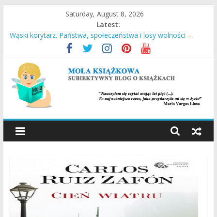
Skip
Saturday, August 8, 2026
to
Latest:
content
Wąski korytarz. Państwa, społeczeństwa i losy wolności –
Daron Acemoglu, James A. Robinson
Stara Słaboniowa i spiekładuchy – Joanna Łańcucka
Ucieczka z Sobiboru – Thomas Toivi Blatt
Empuzjon – Olga Tokarczuk
Miasto w chmurach – Antony Doerr
MOLA
KSIĄŻKOWA
SUBIEKTYWNY
BLOG
O
KSIĄŻKACH