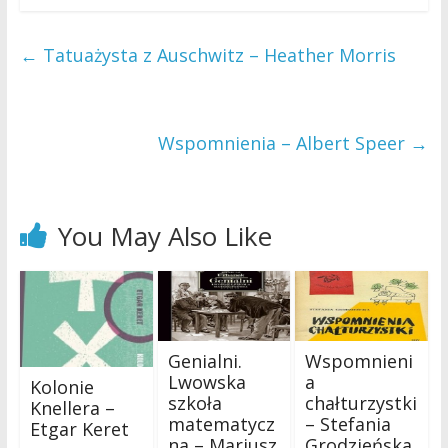
←
Tatuażysta z Auschwitz – Heather Morris
Wspomnienia – Albert Speer
→
You May Also Like
Genialni.
Wspomnieni
Lwowska
a
Kolonie
szkoła
chałturzystki
Knellera –
matematycz
– Stefania
Etgar Keret
na – Mariusz
Grodzieńska