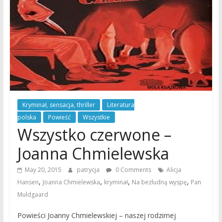
Kryminał, sensacja, thriller
Literatura
polska
Powieść
Wszystkie
Wszystko czerwone –
Joanna Chmielewska
May 20, 2015
patrycja
0 Comments
Alicja
,
,
,
,
Hansen
Joanna Chmielewska
kryminał
Na bezludną wyspę
Pan
Muldgaard
Powieści Joanny Chmielewskiej – naszej rodzimej