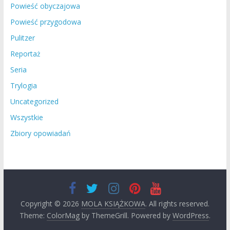
Powieść obyczajowa
Powieść przygodowa
Pulitzer
Reportaż
Seria
Trylogia
Uncategorized
Wszystkie
Zbiory opowiadań
Copyright © 2026
MOLA KSIĄŻKOWA
. All rights reserved.
Theme:
ColorMag
by ThemeGrill. Powered by
WordPress
.