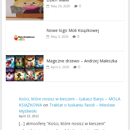
0
May 26, 2020
Nowe logo Moli Książkowej
0
May 5, 2020
Magiczne drzewo – Andrzej Maleszka
0
April 2, 2020
Kości, które nosisz w kieszeni – Łukasz Barys – MOLA
KSIĄŻKOWA
on
Traktat o łuskaniu fasoli – Wiesław
Myśliwski
April 23, 2022
[…] atmosferę “Kości, które nosisz w kieszeni”