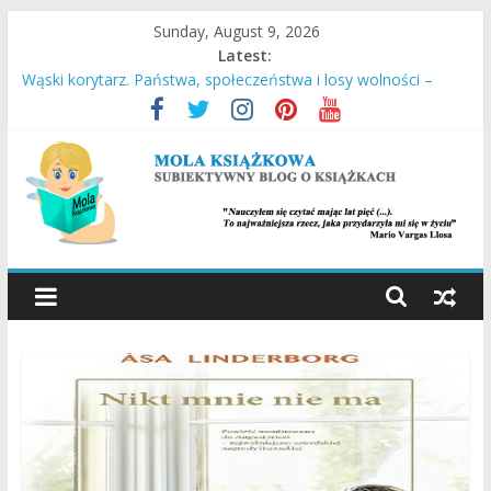
Skip
Sunday, August 9, 2026
to
Latest:
content
Wąski korytarz. Państwa, społeczeństwa i losy wolności –
Daron Acemoglu, James A. Robinson
Stara Słaboniowa i spiekładuchy – Joanna Łańcucka
Ucieczka z Sobiboru – Thomas Toivi Blatt
Empuzjon – Olga Tokarczuk
Miasto w chmurach – Antony Doerr
MOLA
KSIĄŻKOWA
SUBIEKTYWNY
BLOG
O
KSIĄŻKACH