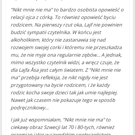
“Nikt mnie nie ma” to bardzo osobista opowieść o
relacji ojca z córką. To również opowieść byciu
rodzicem. Na pierwszy rzut oka, Lajf nie powinien
budzić sympatii czytelnika. W końcu jest
alkoholikiem, który nie zastanawia się nad
rozwojem swojej corki i któremu nie przeszkadza
mu, że nie myje ona regularnie zębów… A jednak,
mimo wszystko czytelnik widzi, a wręcz czuje, że
dla Lajfa Åsa jest całym światem. Z “Nikt mnie nie
ma” przebija refleksja, że nikt nigdy nie jest
przygotowany na bycie rodzicem, i że każdy
rodzic kocha swoje dzieci tak jak umie najlepiej.
Nawet jak czasem nie pokazuje tego w sposób
podręcznikowy…
I jak już wspomniałam, “Nikt mnie nie ma” to
ciekawy obraz Szwecji lat 70 i 80-tych, również
przemian jakie w szwedzkim społeczeństwie