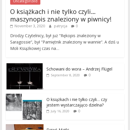
Uncategorized
O książkach i nie tylko czyli…
maszynopis znaleziony w piwnicy!
November 3, 2020
patrycja
0
Drodzy Czytelnicy, był już “Rękopis znaleziony w
Saragossie“, był “Pamiętnik znaleziony w wannie“. A dziś u
Moli Książkowej czas na…
Schowani do wora – Andrzej Flügel
0
September 8, 2020
O książkach i nie tylko czyli… czy
jestem wystarczająco dzielna?
0
July 16, 2020
Dzień Matki