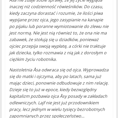
Åsa nie zdaje sobie sprawy, że jej życie wygląda
inaczej niż codzienność rówieśników. Do czasu,
kiedy zaczyna dorastać i rozumie, że ilości piwa
wypijane przez ojca, jego zasypianie na kanapie
po pijaku lub poranne wymiotowanie do zlewu nie
jest normą. Nie jest nią również to, że ona nie ma
zabawek, że stołują się u dziadków, ponieważ
ojciec przepija swoją wypłatę, a córki nie traktuje
jak dziecka, tylko rozmawia z nią jak z dorosłym o
ciężkim życiu robotnika.
Nastoletnia Åsa odwraca się od ojca. Wyprowadza
się do matki i ojczyma, aby po latach, sama już
mając dzieci, ponownie odbudowuje z nim relację.
Dzieje się to już w epoce, kiedy bezwzględny
kapitalizm pozbawia ojca Åsy posady w zakładach
odlewniczych. Lajf nie jest już przodownikiem
pracy, lecz jednym w wielu tysięcy bezrobotnych
zapomnianych przez społeczeństwo…