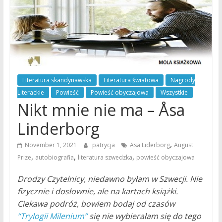
Literatura skandynawska
Literatura światowa
Nagrody
Literackie
Powieść
Powieść obyczajowa
Wszystkie
Nikt mnie nie ma – Åsa
Linderborg
,
November 1, 2021
patrycja
Asa Liderborg
August
,
,
,
Prize
autobiografia
literatura szwedzka
powieść obyczajowa
Drodzy Czytelnicy, niedawno byłam w Szwecji. Nie
fizycznie i dosłownie, ale na kartach książki.
Ciekawa podróż, bowiem bodaj od czasów
“Trylogii Milenium”
się nie wybierałam się do tego