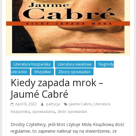
Literatura hiszpańska
Literatura światowa
Nagrody
Literackie
Wszystkie
Zbiory opowiadań
Kiedy zapada mrok –
Jaumé Cabré
,
April 8, 2022
patrycja
Jaume Cabre
Literatura
,
,
hiszpańska
opowiadania
zbiór opowiadań
Drodzy Czytelnicy, jeśli ktoś czytuje Molę Książkową dość
regularnie, to zapewne natknął się na stwierdzenie, że