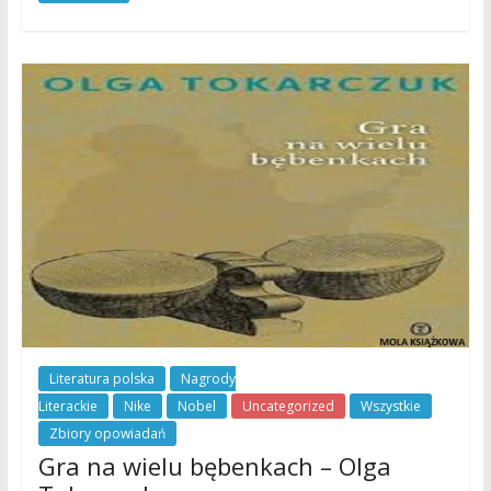
Literatura polska
Nagrody
Literackie
Nike
Nobel
Uncategorized
Wszystkie
Zbiory opowiadań
Gra na wielu bębenkach – Olga