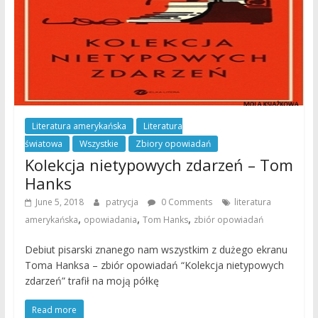
Literatura amerykańska
Literatura
światowa
Wszystkie
Zbiory opowiadań
Kolekcja nietypowych zdarzeń – Tom
Hanks
June 5, 2018
patrycja
0 Comments
literatura
,
,
,
amerykańska
opowiadania
Tom Hanks
zbiór opowiadań
Debiut pisarski znanego nam wszystkim z dużego ekranu
Toma Hanksa – zbiór opowiadań “Kolekcja nietypowych
zdarzeń” trafił na moją półkę
Read more