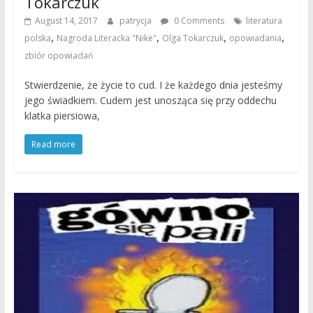
Tokarczuk
August 14, 2017
patrycja
0 Comments
literatura
,
,
,
,
polska
Nagroda Literacka "Nike"
Olga Tokarczuk
opowiadania
zbiór opowiadań
Stwierdzenie, że życie to cud. I że każdego dnia jesteśmy
jego świadkiem. Cudem jest unosząca się przy oddechu
klatka piersiowa,
Read more