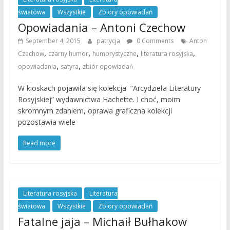
światowa
Wszystkie
Zbiory opowiadań
Opowiadania – Antoni Czechow
September 4, 2015
patrycja
0 Comments
Anton
,
,
,
,
Czechow
czarny humor
humorystyczne
literatura rosyjska
,
,
opowiadania
satyra
zbiór opowiadań
W kioskach pojawiła się kolekcja “Arcydzieła Literatury
Rosyjskiej” wydawnictwa Hachette. I choć, moim
skromnym zdaniem, oprawa graficzna kolekcji
pozostawia wiele
Read more
Literatura rosyjska
Literatura
światowa
Wszystkie
Zbiory opowiadań
Fatalne jaja – Michaił Bułhakow