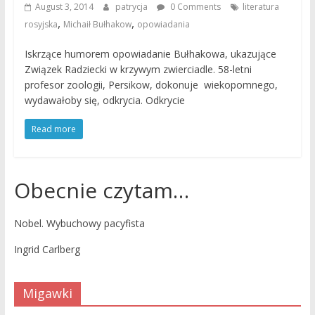
August 3, 2014
patrycja
0 Comments
literatura
,
,
rosyjska
Michaił Bułhakow
opowiadania
Iskrzące humorem opowiadanie Bułhakowa, ukazujące
Związek Radziecki w krzywym zwierciadle. 58-letni
profesor zoologii, Persikow, dokonuje wiekopomnego,
wydawałoby się, odkrycia. Odkrycie
Read more
Obecnie czytam…
Nobel. Wybuchowy pacyfista
Ingrid Carlberg
Migawki