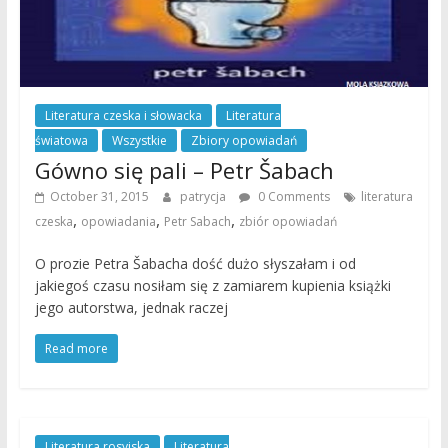
Literatura czeska i słowacka
Literatura
światowa
Wszystkie
Zbiory opowiadań
Gówno się pali – Petr Šabach
October 31, 2015
patrycja
0 Comments
literatura
,
,
,
czeska
opowiadania
Petr Sabach
zbiór opowiadań
O prozie Petra Šabacha dość dużo słyszałam i od
jakiegoś czasu nosiłam się z zamiarem kupienia książki
jego autorstwa, jednak raczej
Read more
Literatura rosyjska
Literatura