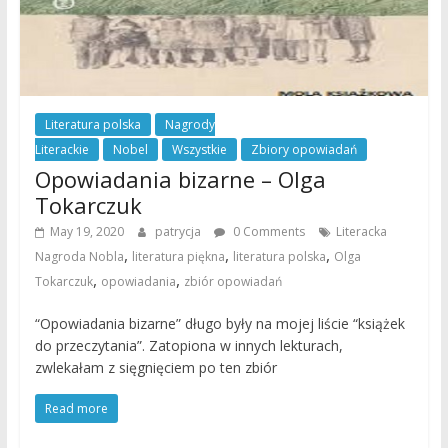
Literatura polska
Nagrody
Literackie
Nobel
Wszystkie
Zbiory opowiadań
Opowiadania bizarne – Olga
Tokarczuk
May 19, 2020
patrycja
0 Comments
Literacka
,
,
,
Nagroda Nobla
literatura piękna
literatura polska
Olga
,
,
Tokarczuk
opowiadania
zbiór opowiadań
“Opowiadania bizarne” długo były na mojej liście “książek
do przeczytania”. Zatopiona w innych lekturach,
zwlekałam z sięgnięciem po ten zbiór
Read more