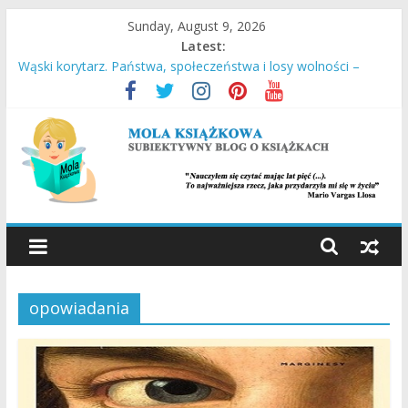
Skip
Sunday, August 9, 2026
to
Latest:
content
Wąski korytarz. Państwa, społeczeństwa i losy wolności –
Daron Acemoglu, James A. Robinson
Stara Słaboniowa i spiekładuchy – Joanna Łańcucka
Ucieczka z Sobiboru – Thomas Toivi Blatt
Empuzjon – Olga Tokarczuk
Miasto w chmurach – Antony Doerr
MOLA
KSIĄŻKOWA
opowiadania
SUBIEKTYWNY
BLOG
O
KSIĄŻKACH