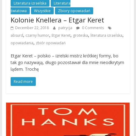
Literatura izraelska
Literatura
światowa
Wszystkie
Zbiory opowiadań
Kolonie Knellera – Etgar Keret
December 22, 2018
patrycja
0 Comments
,
,
,
,
,
absurd
czarny humor
Etgar Keret
groteska
literatura izraelska
,
opowiadania
zbiór opowiadań
Etgar Keret – polsko – izrelski mistrz krótkiej formy, bo
tak go nazywają, długo pozostawał dla mnie nieodkrytym
lądem. Trochę
Read more